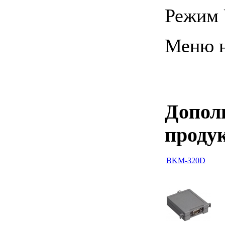
Режим 
Меню н
Допол
проду
BKM-320D