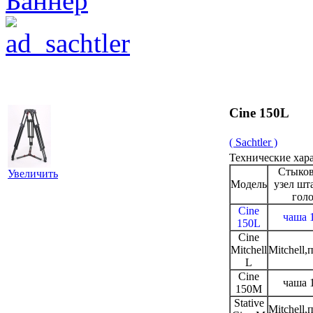
Cine 150L
( Sachtler )
Технические хар
Стыко
Увеличить
Модель
узел шт
гол
Cine
чаша 
150L
Cine
Mitchell
Mitchell,
L
Cine
чаша 
150M
Stative
Mitchell,